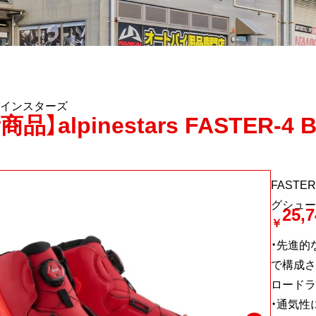
インスターズ
商品】alpinestars FASTER-4 
FAST
グシュー
25,7
￥
・先進的
で構成さ
ロードラ
・通気性