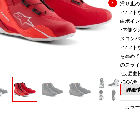
滑り止め
・ソフト
曲ポイン
・内側ク
スコンバ
・ソフト
を高めて
のスライ
性、屈曲
・BOA
詳細
カラー