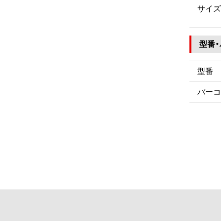
サイズ
型番
型番
バーコ