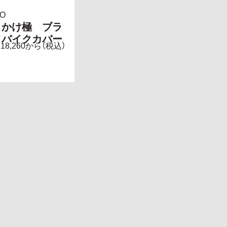
IO
くかけ極 ブラ
クバイクカバー
18,260から（税込）