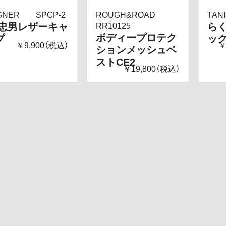
GNER SPCP-2
ROUGH&ROAD
TAN
P忠男レザーキャ
ら
RR10125
ボディープロテク
プ
ッ
￥9,900（税込）
￥
ションメッシュベ
ストCE2
￥19,800（税込）