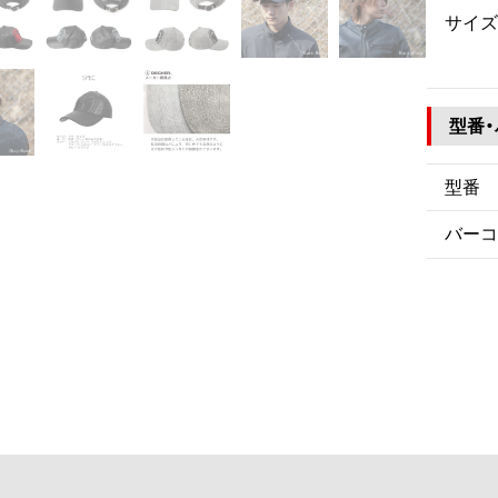
サイズ
型番
型番
バーコ