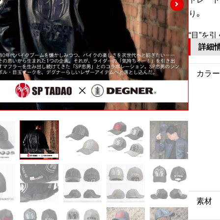
り。
“目”を
詳細
カラー
素材