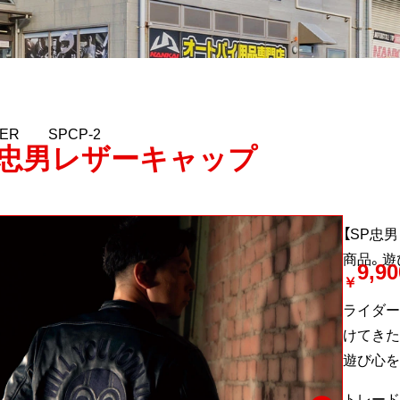
NER SPCP-2
P忠男レザーキャップ
【SP忠
商品。遊
9,90
￥
ライダー
けてきた
遊び心を
トレード